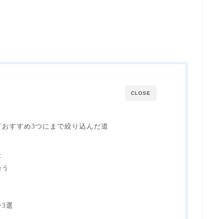
CLOSE
ておすすめ3つにまで絞り込んだ道
た
会う
3選